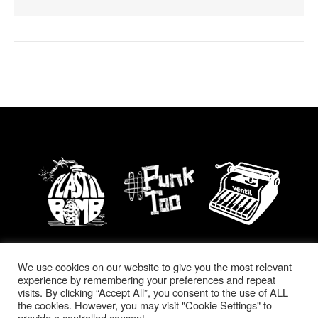
Impressum | Datenschutz
We use cookies on our website to give you the most relevant
experience by remembering your preferences and repeat
Bard Theme von
WP Royal
.
visits. By clicking “Accept All”, you consent to the use of ALL
the cookies. However, you may visit "Cookie Settings" to
provide a controlled consent.